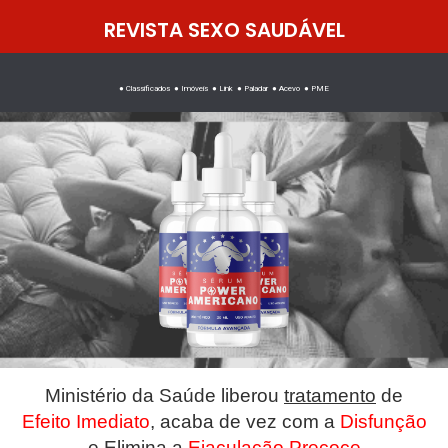
REVISTA SEXO SAUDÁVEL
● Classificados ● Imóveis ● Link ● Paladar ● Acevo ● PME
Ministério da Saúde liberou
tratamento
de
Efeito Imediato
, acaba de vez com a
Disfunção
e
Elimina a
Ejaculação Precoce