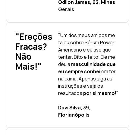
Odilon James, 62, Minas
Gerais
"Ereções
"Um dos meus amigos me
falou sobre Sérum Power
Fracas?
Americano e eu tive que
Não
tentar. Dito e feito! Ele me
Mais!"
deu a
masculinidade que
eu sempre sonhei
em ter
na cama. Apenas siga as
instruções e veja os
resultados
por si mesmo
!"
Davi Silva, 39,
Florianópolis