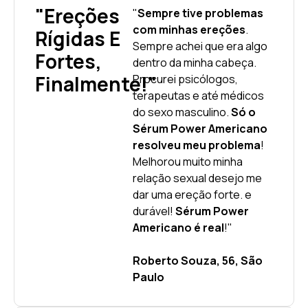
"Ereções
"
Sempre tive problemas
com minhas ereções
.
Rígidas E
Sempre achei que era algo
Fortes,
dentro da minha cabeça.
Finalmente!"
Procurei psicólogos,
terapeutas e até médicos
do sexo masculino.
Só o
Sérum Power Americano
resolveu meu problema
!
Melhorou muito minha
relação sexual desejo me
dar uma ereção forte. e
durável!
Sérum Power
Americano é real
!"
Roberto Souza, 56, São
Paulo