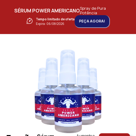
Spray de Pura
SÉRUM POWER AMERICANO
Potência
Tempo limitado de oferta
PEÇA AGORA!
Expira: 06/08/2026
Aumente a