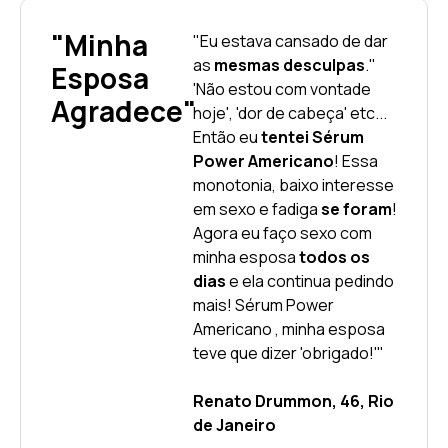
"Minha
"Eu estava cansado de dar
as
mesmas desculpas
."
Esposa
'Não estou com vontade
Agradece"
hoje', 'dor de cabeça' etc...
Então eu
tentei Sérum
Power Americano
! Essa
monotonia, baixo interesse
em sexo e fadiga
se foram
!
Agora eu faço sexo com
minha esposa
todos os
dias
e ela continua pedindo
mais! Sérum Power
Americano , minha esposa
teve que dizer 'obrigado!'"
Renato Drummon, 46, Rio
de Janeiro