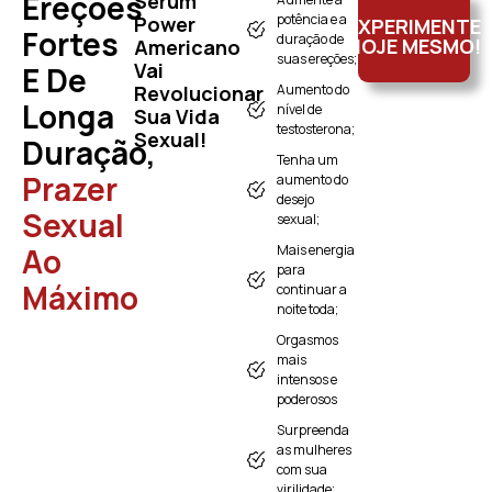
Ereções
Sérum
potência e a
Power
EXPERIMENTE
Fortes
duração de
HOJE MESMO!
Americano
suas ereções;
Vai
E De
Revolucionar
Aumento do
Longa
nível de
Sua Vida
testosterona;
Sexual!
Duração,
Tenha um
Prazer
aumento do
desejo
Sexual
sexual;
Ao
Mais energia
para
Máximo
continuar a
noite toda;
Orgasmos
mais
intensos e
poderosos
Surpreenda
as mulheres
com sua
virilidade;