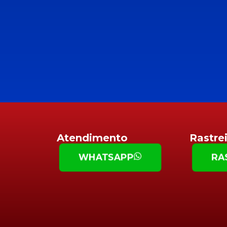
Atendimento
Rastre
WHATSAPP
RA