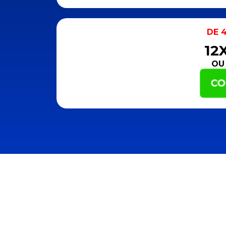
DE
4
12
OU 
CO