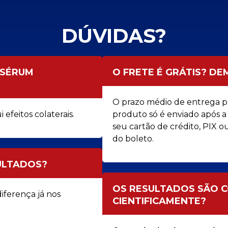
DÚVIDAS?
 SÉRUM
O FRETE É GRÁTIS? D
O prazo médio de entrega para
eitos colaterais.
produto só é enviado após 
seu cartão de crédito, PIX 
do boleto.
ULTADOS?
OS RESULTADOS SÃO
iferença já nos
CIENTIFICAMENTE?